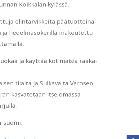
unnan Koikkalan kylässä.
uja elintarvikkeita päätuotteina
i ja hedelmäsokerilla makeutettu
ttämällä.
ruokaa ja käyttää kotimaisia raaka-
isen tilalta ja
Sulkavalta Varosen
erran kasvatetaan itse omassa
rjulla.
ä-suomi.