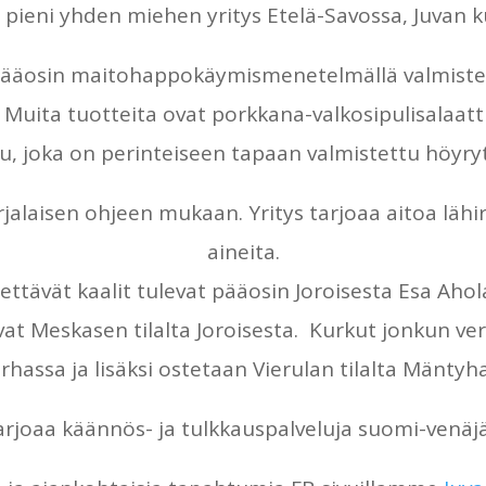
 pieni yhden miehen yritys Etelä-Savossa, Juvan k
pääosin maitohappokäymismenetelmällä valmistett
 Muita tuotteita ovat porkkana-valkosipulisalaatt
, joka on perinteiseen tapaan valmistettu höyry
alaisen ohjeen mukaan. Yritys tarjoaa aitoa lähi
aineita.
tävät kaalit tulevat pääosin Joroisesta Esa Ahola
vat Meskasen tilalta Joroisesta. Kurkut jonkun v
hassa ja lisäksi ostetaan Vierulan tilalta Mäntyha
tarjoaa käännös- ja tulkkauspalveluja suomi-venäj