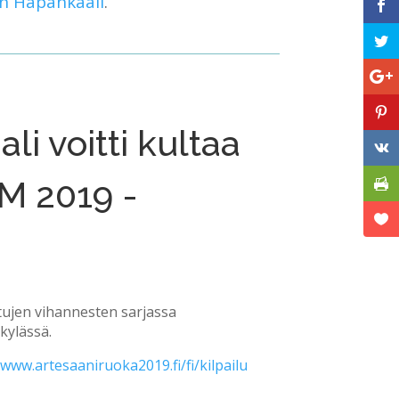
n Hapankaali
.
li voitti kultaa
M 2019 -
ttujen vihannesten sarjassa
kylässä.
/www.artesaaniruoka2019.fi/fi/kilpailu