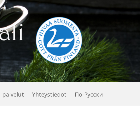
 palvelut
Yhteystiedot
По-Pусски