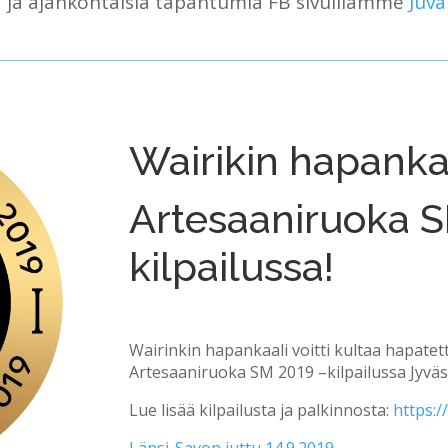
 ja ajankohtaisia tapahtumia FB sivuillamme
Juva
Wairikin hapankaa
Artesaaniruoka S
kilpailussa!
Wairinkin hapankaali voitti kultaa hapate
Artesaaniruoka SM 2019 –kilpailussa Jyväs
Lue lisää kilpailusta ja palkinnosta:
https:/