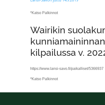
Länsi-Savon juttu 14.9.2019
*Katso Palkinnot
Wairikin suolakur
kunniamaininnan
kilpailussa v. 202
https://www.lansi-savo.fi/paikalliset/5366937
*Katso Palkinnot