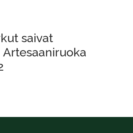
kut saivat
 Artesaaniruoka
2