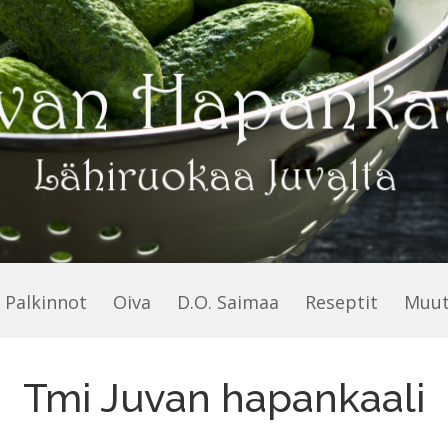
Palkinnot
Oiva
D.O. Saimaa
Reseptit
Muut
Tmi Juvan hapankaali