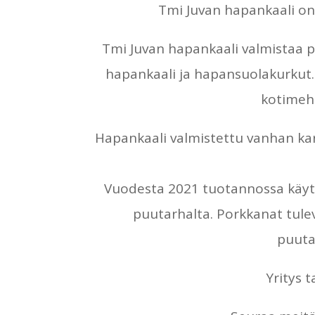
Tmi Juvan hapankaali on
Tmi Juvan hapankaali valmistaa 
hapankaali ja hapansuolakurkut.
kotimehu
Hapankaali valmistettu vanhan karj
Vuodesta 2021 tuotannossa käytet
puutarhalta
. Porkkanat tule
puutar
Yritys 