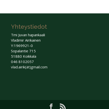
Yhteystiedot
Tmi Juvan hapankaali
Vladimir Airikainen
Y:1969921-0
Sopalantie 715
51880 Koikkala
046 8102057
vlad.airik(ät)gmail.com