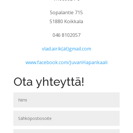
Sopalantie 715
51880 Koikkala
046 8102057
vlad.airik(ät)gmail.com
www.facebook.com/JuvanHapankaali
Ota yhteyttä!