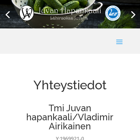
Yhteystiedot
Tmi Juvan
hapankaali/Vladimir
Airikainen
Y:1969921-0