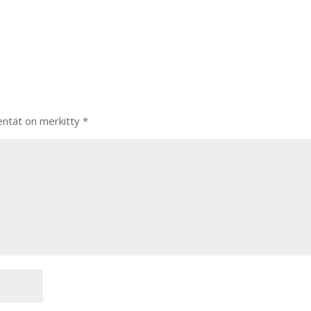
entät on merkitty
*