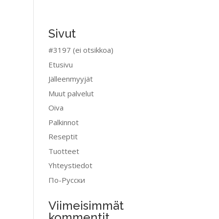
Sivut
#3197 (ei otsikkoa)
Etusivu
Jälleenmyyjät
Muut palvelut
Oiva
Palkinnot
Reseptit
Tuotteet
Yhteystiedot
По-Pусски
Viimeisimmät
kommentit