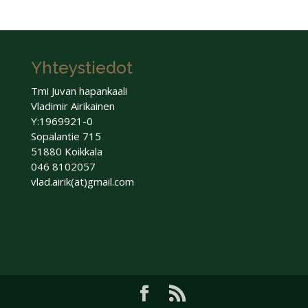
Yhteystiedot
Tmi Juvan hapankaali
Vladimir Airikainen
Y:1969921-0
Sopalantie 715
51880 Koikkala
046 8102057
vlad.airik(ät)gmail.com