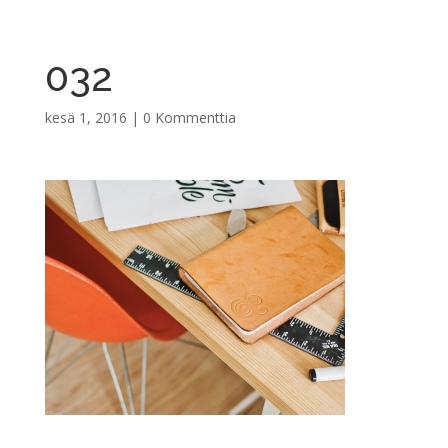
032
kesä 1, 2016
|
0 Kommenttia