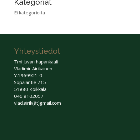
Kategoriat
Ei kategorioita
Yhteystiedot
Tmi Juvan hapankaali
Vladimir Airikainen
Y:1969921-0
Sopalantie 715
51880 Koikkala
046 8102057
vlad.airik(ät)gmail.com