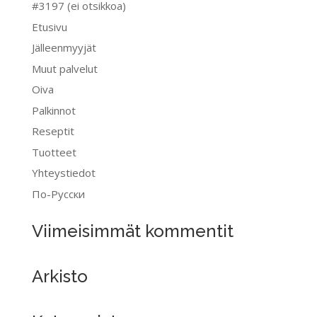
#3197 (ei otsikkoa)
Etusivu
Jälleenmyyjät
Muut palvelut
Oiva
Palkinnot
Reseptit
Tuotteet
Yhteystiedot
По-Pусски
Viimeisimmät kommentit
Arkisto