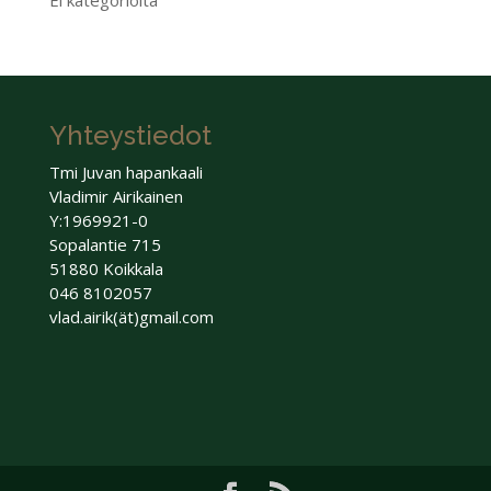
Yhteystiedot
Tmi Juvan hapankaali
Vladimir Airikainen
Y:1969921-0
Sopalantie 715
51880 Koikkala
046 8102057
vlad.airik(ät)gmail.com