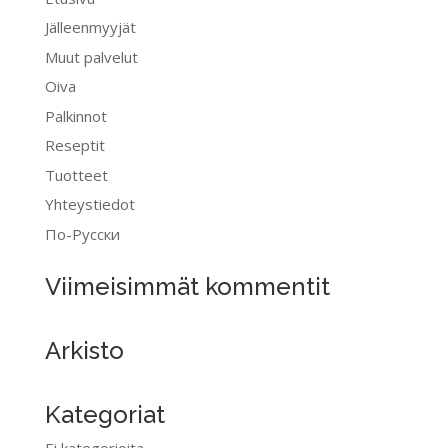
Jälleenmyyjät
Muut palvelut
Oiva
Palkinnot
Reseptit
Tuotteet
Yhteystiedot
По-Pусски
Viimeisimmät kommentit
Arkisto
Kategoriat
Ei kategorioita