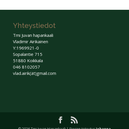
Yhteystiedot
Tmi Juvan hapankaali
Vladimir Airikainen
Y:1969921-0
Sopalantie 715
51880 Koikkala
046 8102057
vlad.airik(ät)gmail.com
© 2026 Tmi Juvan Hapankaali | Sivujen toteutus
Johanna